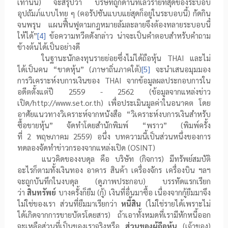
เท่านั้น) จะสรุปว่า บริษัทถูกด้านที่เลวร้ายที่สุดของระบอบ
อุปถัมภ์แบบไทย ๆ (คอรัปชันแบบแย่สุดก็อยู่ในระบอบนี้) กัดกิน
จนพรุน แผนฟื้นฟูตามกฎหมายล้มละลายจึงต้องทลายระบอบนี้
ให้ได้”
[4]
ข้อความทวีตดังกล่าว น่าจะเป็นคำตอบสำหรับคำถาม
ข้างต้นได้เป็นอย่างดี
ในฐานะนักลงทุนรายย่อยซึ่งไม่ได้ถือหุ้น
THAI
และไม่
ได้เป็นคน “ขาดหุ้น” (ภาษาถิ่นภาคใต้)
[5]
จะนำเสนอมุมมอง
การวิเคราะห์งบการเงินของ
THAI
จากข้อมูลผลประกอบการใน
อดีตตั้งแต่ปี
2559
-
2562
(ข้อมูลจากแหล่งข่าว
เปิด/
http://www.set.or.th
) เพื่อประเมินมูลค่าในอนาคต โดย
อาศัยแนวทางวิเคราะห์จากหนังสือ “วิเคราะห์งบการเงินสำหรับ
ซื้อขายหุ้น” จัดทำโดยสำนักพิมพ์ “พราว” (พิมพ์ครั้ง
ที่
2
พฤษภาคม
2559
) อนึ่ง บทความนี้เป็นส่วนหนึ่งของการ
ทดลองจัดทำข่าวกรองจากแหล่งเปิด (
OSINT
)
แนวคิดของงบดุล คือ บริษัท (กิจการ) มีทรัพย์สมบัติ
อะไรก็ตามทั้งเงินทอง อาคาร สินค้า เครื่องจักร เครื่องบิน ฯลฯ
จะถูกบันทึกในงบดุล (ดูภาพประกอบ) บรรทัดแรกเรียก
ว่า
สินทรัพย์
บางครั้งก็ยืม (กู้) เงินที่อื่นมาซื้อ เนื่องจากกู้ยืมมาจึง
ไม่ใช่ของเรา ส่วนที่ยืมมาเรียกว่า
หนี้สิน
(ไม่ใช่รายได้เพราะไม่
ได้เกิดจากการขายบัตรโดยสาร) ถ้าเอาทั้งหมดที่เรามีหักหนี้ออก
จะเหลือส่วนที่เป็นของเราจริงหรือ
ส่วนของผู้ถือหุ้น
(เจ้าของ)