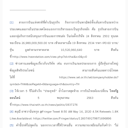
[1]
สายการบินแห่งชาติที่ดำเนินธุรกิจ กิจการการบินพาณิชย์ทั้งเส้นทางบินระหว่าง
ประเทศและภายในประเทศโดยแยกการบริหารออกเป็นธุรกิจหลัก คือ ธุรกิจสายการบิน
และกลุ่มกิจการสนับสนุนการบินและการขนส่ง วันก่อตั้งบริษัท
24
สิงหาคม
2502
ทุนจด
ทะเบียน 26,989,009,500.00 บาท เข้าตลาดฯเมื่อ
19
สิงหาคม
2534
ราคา
IPO
60 บาท/
หุ้น มูลค่าตามราคาตลาด 10
,
520
,
960
,
640 บาท สืบค้น
ที่
http://www.hoonstation.com/view.php?id=thai&x=
0
&y=
0
[2]
ข่าวสารและข้อมูลเกี่ยวกับบริษัท เช่น งบการเงิน/ผลประกอบการ ผู้ถือหุ้นรายใหญ่
ข้อมูลสิทธิประโยชน์ สามารถสืบค้นและดาวน์โหลด
ได้ที่
https://www.set.or.th/set/companyholder.do?
symbol=THAI&ssoPageId=6&language=th&country=TH
[3]
ให้เวลา
5
ปีไม่สำเร็จ “ประยุทธ์” ย้ำโอกาสสุดท้าย การบินไทยต้องเปลี่ยน
ไทยรัฐ
ออนไลน์
5
พฤษภาคม
2563
สืบค้น
ที่
https://www.thairath.co.th/news/politic/1837276
[4]
สฤณี อาชวานันทกุล
@Fringer Tweet 8:50 AM May 14, 2020 4.5K Retweets 1.8K
Likes Available at: https://twitter.com/Fringer/status/1260749279871696896
[5]
คำนี้ปกติไม่พูดกัน นอกจากเวลาที่ใช้ว่าคนอื่น ความหมายเหมือนกันกับคำว่า "ไม่