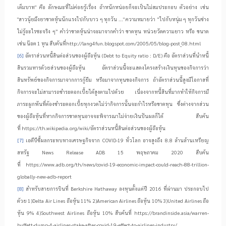
เต็มบาท" คือ ลักษณะที่ไม่ค่อยรู้เรื่อง ถ้าหนักหน่อยก็จะเป็นไม่สมประกอบ ตัวอย่าง เช่น
"สาวนุ้ยมึงยาขาดหุ้นนักแรงไปกับบาว ๆ ทุกวัน ..." ความหมายว่า “ไปกับหนุ่ม ๆ ทุกวันช่าง
ไม่รู้อะไรซะจริง ๆ” คำว่าขาดหุ้นน่าจะมาจากคำว่า ขาดหุน หน่วยวัดความยาว หรือ ขนาด
เช่น น๊อต
1
หุน สืบค้นที่
http://lang
4
fun.blogspot.com/
2005/05/
blog-post_
08.
html
[6]
อัตราส่วนหนี้สินต่อส่วนของผู้ถือหุ้น (
Debt to Equity ratio : D/E)
คือ อัตราส่วนที่นำหนี้
สินรวมหารด้วยส่วนของผู้ถือหุ้น อัตราส่วนนี้จะแสดงโครงสร้างเงินทุนของกิจการว่า
สินทรัพย์ของกิจการมาจากการกู้ยืม หรือมาจากทุนของกิจการ ถ้าอัตราส่วนนี้สูงมีโอกาสที่
กิจการจะไม่สามารถชำระดอกเบี้ยได้สูงตามไปด้วย เนื่องจากหนี้สินที่มากทำให้กิจการมี
ภาระผูกพันที่ต้องชำระดอกเบี้ยทุกงวดไม่ว่ากิจการนั้นจะกำไรหรือขาดทุน ซึ่งต่างจากส่วน
ของผู้ถือหุ้นที่หากกิจการขาดทุนอาจจะพิจารณาไม่จ่ายเงินปันผลก็ได้ สืบค้น
ที่
https://th.wikipedia.org/wiki/
อัตราส่วนหนี้สินต่อส่วนของผู้ถือหุ้น
[7]
เอดีบีชี้ผลกระทบทางเศรษฐกิจจาก
COVID-19
ทั่วโลก อาจสูงถึง
8.8
ล้านล้านเหรียญ
สหรัฐ
News Release ADB 15
พฤษภาคม
2020
สืบค้น
ที่
https://www.adb.org/th/news/covid-19-economic-impact-could-reach-88-trillion-
globally-new-adb-report
[8]
สำหรับสายการบินที่
Berkshire Hathaway
ลงทุนตั้งแต่ปี
2016
ที่ผ่านมา ประกอบไป
ด้วย
1)Delta Air Lines
ถือหุ้น
11% 2)American Airlines
ถือหุ้น
10% 3)United Airlines
ถือ
หุ้น
9% 4)Southwest Airlines
ถือหุ้น
10%
สืบค้นที่
https://brandinside.asia/warren-
buffett-dump-
4-
airlines-stake-after-covid-
19-
effect-to-airlines-industry/