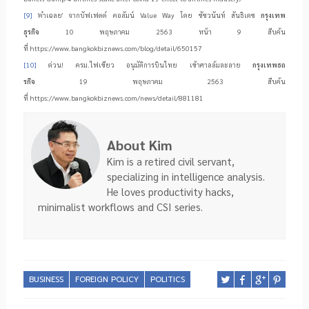
[9]
'
คำเฉลย
'
จากบัฟเฟตต์ คอลัมน์
Value Way
โดย ชัชวนันท์ สันธิเดช
กรุงเทพ
ธุรกิจ
10
พฤษภาคม
2563
หน้า
9
สืบค้น
ที่
https://www.bangkokbiznews.com/blog/detail/650157
[10]
ด่วน! ครม.ไฟเขียว อนุมัติการบินไทย เข้าศาลล้มละลาย
กรุงเทพธถ
รกิจ
19
พฤษภาคม
2563
สืบค้น
ที่
https://www.bangkokbiznews.com/news/detail/881181
About Kim
Kim is a retired civil servant,
specializing in intelligence analysis.
He loves productivity hacks,
minimalist workflows and CSI series.
BUSINESS
FOREIGN POLICY
POLITICS