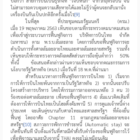
บอกว่า สายการบินเป็นธุรกิจที่ “เจ็บหนัก” จากวิกฤตรอบนี้ จน
ไม่สามารถควบคุมความเสียหายได้และไม่รู้ว่าผู้คนจะกลับมานั่ง
เครื่องบินกันเป็นปกติอีกครั้งเมื่อไร
[9]
ในที่สุด ที่ประชุมคณะรัฐมนตรี (ครม.)
เมื่อ
19
พฤษภาคม
2563
เห็นชอบตามที่กระทรวงคมนาคมเสนอ
เพื่อเข้าสู่กระบวนการฟื้นฟูกิจการ บริษัทการบินไทย จำกัด
(มหาชน) ตาม พ.ร.บ.ล้มละลาย โดยการยื่นขอฟื้นฟูกิจการจะ
ดำเนินการทั้งศาลล้มละลายไทยและศาลล้มละลายสหรัฐ รวมทั้ง
เห็นชอบให้กระทรวงการคลังลดสัดส่วนการถือหุ้นต่ำกว่า 50%
ทั้งนี้ ข้อเสนอดังกล่าวผ่านความเห็นชอบจากคณะกรรมการ
นโยบายรัฐวิสาหกิจ (คนร.) เมื่อวันที่ 18 พ.ค.ที่ผ่านมา
สำหรับแนวทางการฟื้นฟูกิจการการบินไทย 1) เริ่มจาก
การให้การบินไทยพ้นจากการเป็นรัฐวิสาหกิจ 2) จากนั้นจะปรับ
โครงสร้างการบริหาร โดยให้กรรมการลาออกจนเหลือ 3 คน 3)
ร้องขอต่อศาลล้มละลาย เพื่อขอฟื้นฟูกิจการ 4) ล้มแนวคิดเดิมที่
ต้องการให้การบินไทยเป็นโฮลดิ้งคัมพานี 5) การดูแลเจ้าหนี้ต่าง
ประเทศ จะเดินคู่ขนานกับศาลไทยและศาลสหรัฐฯ ที่ต้องยื่น
ฟื้นฟู โดยอาศัย
Chapter
11 ตามกฎหมายล้มละลายของ
สหรัฐฯ
[10]
สภาวะการพักการชําระหนี้ (
Automatic stay)
จะ
เกิดขึ้นทันที นับตั้งแต่วันที่ศาลมีคําสั่งรับคําร้องขอฟื้นฟูกิจการไว้
เพื่อพิจารณาและนับจากนี้
THAI
คงจะไม่เหมือนเดิม