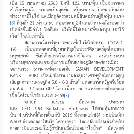
เมื่อ
15
พฤษภาคม
2563
ปิดที่
4.82
บาท/หุ้น เป็นช่วงราคา
สำคัญน่าสนใจ อาจจะเป็นจุดพัก หรือหากราคาปิดของวันผ่าน
ช่วงราคานี้ไปได้ แต่เมื่อดูอัตราส่วนหนี้สินต่อส่วนผู้ถือหุ้น (
D/E
)
[6]
ที่สูงถึง
21
เท่า และขาดทุนสะสม
2.4
แสนล้าน คงต้องบอกว่า
เปิดต่อก็ไม่มีกำไร ปิดก็เละ บริษัทนี้ไม่เหมาะที่จะลงทุน เอาไว้
เก็งกำไรเล่นเท่านั้น
สถานการณ์แพร่ระบาดของเชื้อไวรัสโคโรนา (
COVID-
19
) เป็นบททดสอบที่ยุ่งยากที่สุดในประวัติศาสตร์ยุคใหม่ของ
มนุษยชาติ ซึ่งมีศักยภาพในการคร่าชีวิตคน ครอบงำระบบ
บริบาลสุขภาพและกระตุ้นการเปลี่ยนแปลงภูมิศาสตร์การเมือง
อย่างถาวร ธนาคารพัฒนาเอเชีย (
ASIAN DEVELOPMENT
BANK - ADB
) เปิดเผยในรายงานล่าสุดว่าเศรษฐกิจโลกอาจสูญ
เสียมูลค่าทางเศรษฐกิจ 5.8 - 8.8 ล้านล้านดอลลาร์สหรัฐหรือร้อย
ละ 6.4 - 9.7 ของ
GDP
โลก เนื่องจากการแพร่ระบาดใหญ่ของ
เชื้อ โคโรนาไวรัส (
COVID-
19)
[7]
ขณะที่ วอร์เรน บัฟเฟตต์ ประธาน
และ
CEO
ของ
Berkshire Hathaway
ได้ขายหุ้นสายการ
บิน
4
บริษัทที่ถือมาตั้งแต่ปี
2016
ทิ้งหมดแล้ว
[8]
รวมเป็นเงิน
6
,
509 ล้านดอลลาร์สหรัฐ โดยบอกว่า “โลกเปลี่ยนไปแล้วสำหรับ
สายการบินและผมก็ไม่รู้ว่ามันเปลี่ยนไปอย่างไรบ้าง” บัฟเฟตต์