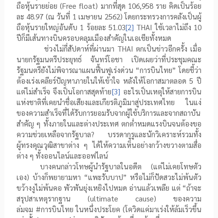
ถือหุ้นรายย่อย
(Free float
) มากที่สุด
106,958
ราย คิดเป็นร้อย
ละ
48.97 (
ณ วันที่
1
เมษายน
2562)
โดยกระทรวงการคลังเป็นผู้
ถือหุ้นรายใหญ่อันดับ
1
ร้อยละ
51.03
[2]
THAI
ใช้เวลาไม่ถึง 10
ปีก็มีเส้นทางบินครอบคลุมเมืองสำคัญในเอเชียทั้งหมด
ช่วงไม่กี่สัปดาห์ที่ผ่านมา
THAI
ตกเป็นข่าวอีกครั้ง เมื่อ
นายกรัฐมนตรีประยุทธ์ จันทร์โอชา เปิดเผยว่าที่ประชุมคณะ
รัฐมนตรียังไม่พิจารณาแผนฟื้นฟูเร่งด่วน “การบินไทย” โดยชี้ว่า
ต้องเร่งเคลียร์ปัญหาภายในให้เข้าใจ หลังให้โอกาสมาตลอด 5 ปี
แต่ไม่สำเร็จ จึงเป็นโอกาสสุดท้าย
[3]
อะไรเป็นเหตุให้สายการบิน
แห่งชาติที่เคยนำชื่อเสียงและเกียรติภูมิมาสู่ประเทศไทย ในแง่
ของความสำเร็จที่ได้รับการยอมรับจากผู้ใช้บริการและจากสถาบัน
สำคัญ ๆ ทั้งภายในและต่างประเทศ ตกต่ำหมดแรงบินจนต้องขอ
ความช่วยเหลือจากรัฐบาล
?
บรรดากูรูและนักวิเคราะห์รวมทั้ง
ผู้ทรงคุณวุฒิสาขาต่าง ๆ ได้ให้ความเห็นอย่างกว้างขวางตามสื่อ
ต่าง ๆ ทั้งออนไลน์และออฟไลน์
บางคนกล่าวโทษผู้นำรัฐบาลในอดีต (แต่ไม่เคยโทษตัว
เอง) บ้างก็พยายามหา “แพะรับบาป” หรือไม่ก็ปัดสวะไม่พ้นตัว
ขว้างงูไม่พ้นคอ พัวพันยุ่งเหยิงไปหมด อ่านแล้วเพลีย แต่ “ถ้าจะ
สรุปสาเหตุรากฐาน (
ultimate cause)
ของความ
ล่มจม
#
การบินไทย ในหนึ่งประโยค (โควิดแค่มาเร่งให้ล้มเร็วขึ้น