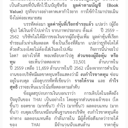
เป็นตัวเลขที่บันทึกไว้ในบัญชีหรือ
มูลค่าตามบัญชี (
Book
Value
)
ธุรกิจบางอย่างคาดเดากำไรยาก การใช้กำไรมาประเมิน
จึงไม่ค่อยเหมาะสม
บรรทัดต่อมา
มูลค่าหุ้นที่เรียกชำระแล้ว
แปลว่า (ผู้ถือ
หุ้น) ใส่เงินเข้าไปเท่าไร จากภาพประกอบ ตั้งแต่
ปี
2559 –
2562
บริษัทไม่ได้มีการขอเงินจากผู้ถือหุ้นเพิ่ม มูลค่าหุ้นที่เรียก
ชำระแล้วเท่าเดิมตลอด ซึ่งเป็นเรื่องที่ดีมาก แปลว่าธุรกิจโตได้
ด้วยตัวเองโดยไม่ต้องใส่เงินลงไปเพิ่ม กิจการนี้น่าจะไป
โลด
?
อย่างไรก็ดี พอเหลือบตาไปดู
ส่วนของผู้ถือหุ้น หรือ
ทุน
จะเห็นว่าลดลงจาก
33,501
ล้านบาทใน
ปี
2559
เหลือ
11,659
ล้านบาทในปี
2562
เนื่องจากการดำเนิน
งานของบริษัทมีผลขาดทุนหรือแสดงว่ามี
งบกำไรขาดทุน
ซ่อน
อยู่ในงบดุล เมื่อดูบรรทัดที่เขียนว่า
รายได้รวม
และ
กำไร
สุทธิ
เราจะเห็นแนวโน้มที่ลดลงตามลำดับ
ข้อมูลสรุปงบการเงินบอกเราว่า การเติบโตในอดีตถึง
ปัจจุบันของ
THAI
เป็นอย่างไร โดยดูจากส่วนของเจ้าของ (โต
ขึ้น
?
) ยอดขาย (มากขึ้น
?
) กำไร (มากขึ้น
?
) ผลตอบแทน (มาก
ขึ้น
?
) งบดุลเปรียบเหมือนพื้นฐานของบริษัท งบกำไรขาดทุนคือ
ท่าทาง ผลตอบแทนคือ กำลังภายใน มีผู้ตั้งข้อสังเกตว่ารายได้
ของ
THAI
มีจำนวนนับแสนล้าน ราคาหุ้น