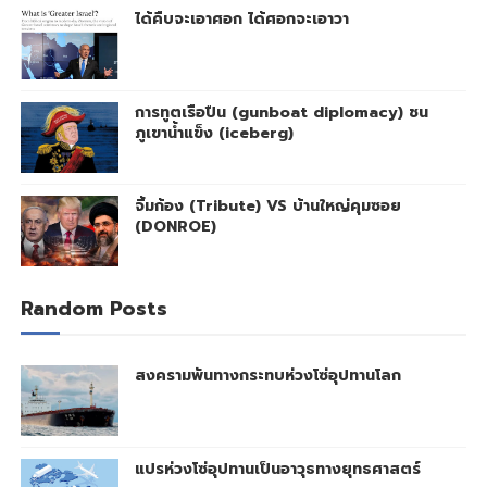
ได้คืบจะเอาศอก ได้ศอกจะเอาวา
การทูตเรือปืน (gunboat diplomacy) ชน
ภูเขาน้ำแข็ง (iceberg)
จิ้มก้อง (Tribute) VS บ้านใหญ่คุมซอย
(DONROE)
Random Posts
สงครามพันทางกระทบห่วงโซ่อุปทานโลก
แปรห่วงโซ่อุปทานเป็นอาวุธทางยุทธศาสตร์