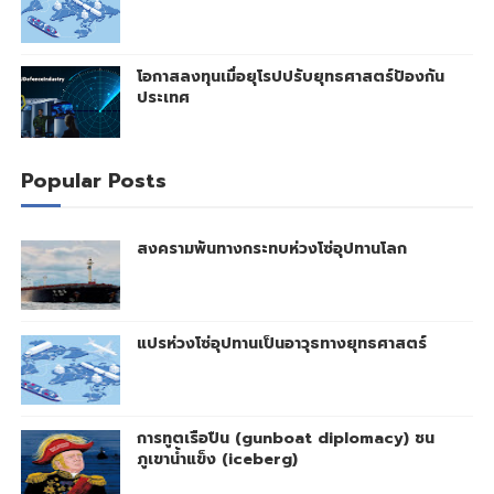
โอกาสลงทุนเมื่อยุโรปปรับยุทธศาสตร์ป้องกัน
ประเทศ
Popular Posts
สงครามพันทางกระทบห่วงโซ่อุปทานโลก
แปรห่วงโซ่อุปทานเป็นอาวุธทางยุทธศาสตร์
การทูตเรือปืน (gunboat diplomacy) ชน
ภูเขาน้ำแข็ง (iceberg)