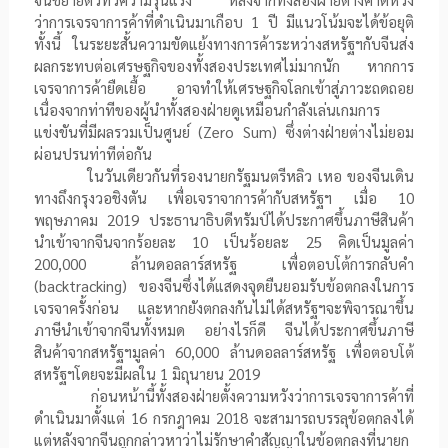
ว่าการเจรจาการค้าที่ดำเนินมาเกือบ
1
ปี มีแนวโน้มจะได้ข้อยุติ
ทั้งนี้ ในระยะสั้นความขัดแย้งทางการค้าระหว่างสหรัฐฯกับจีนส่ง
ผลกระทบต่อเศรษฐกิจของทั้งสองประเทศไม่มากนัก หากการ
เจรจาการค้ายืดเยื้อ อาจทำให้เศรษฐกิจโลกเข้าสู่ภาวะถดถอย
เนื่องจากท่าทีของผู้นำทั้งสองฝ่ายดูเหมือนกำลังเล่นเกมการ
แข่งขันที่มีผลรวมเป็นศูนย์ (
Zero Sum
) ซึ่งต่างฝ่ายต่างไม่ยอม
ผ่อนปรนท่าทีต่อกัน
ในวันเดียวกันที่รองนายกรัฐมนตรีหลิว เหอ ของจีนเดิน
ทางถึงกรุงวอชิงตัน เพื่อเจราจาการค้ากับสหรัฐฯ เมื่อ 10
พฤษภาคม 2019 ประธานาธิบดีทรัมป์ได้ประกาศขึ้นภาษีสินค้า
นำเข้าจากจีนจากร้อยละ 10 เป็นร้อยละ 25 คิดเป็นมูลค่า
200,000 ล้านดอลลาร์สหรัฐ เพื่อตอบโต้การกลับคำ
(
backtracking
) ของจีนซึ่งได้แสดงจุดยืนยอมรับข้อตกลงในการ
เจรจาครั้งก่อน และหากยังตกลงกันไม่ได้สหรัฐฯจะพิจารณาขึ้น
ภาษีนำเข้าจากจีนทั้งหมด อย่างไรก็ดี จีนได้ประกาศขึ้นภาษี
สินค้าจากสหรัฐฯมูลค่า 60,000 ล้านดอลลาร์สหรัฐ เพื่อตอบโต้
สหรัฐฯโดยจะมีผลใน 1 มิถุนายน 2019
ก่อนหน้านี้ทั้งสองฝ่ายตั้งความหวังว่าการเจรจาการค้าที่
ดำเนินมาตั้งแต่ 16 กรกฎาคม 2018 จะสามารถบรรลุข้อตกลงได้
แต่หลังจากจีนถูกกล่าวหาว่าไม่รักษาคำสัญญาในข้อตกลงที่นายก