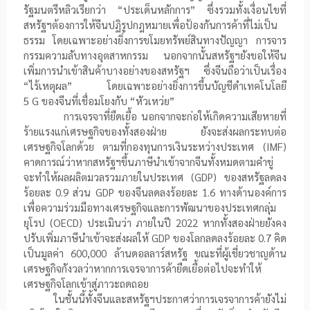
รัฐมนตรีหลิวเรียกว่า “ประเด็นหลักการ” ซึ่งรวมทั้งเงื่อนไขที่
สหรัฐฯต้องการให้จีนปฏิรูปกฎหมายเพื่อป้องกันการค้าที่ไม่เป็น
ธรรม โดยเฉพาะอย่างยิ่งการขโมยทรัพย์สินทางปัญญา การจาร
กรรมความลับทางอุตสาหกรรม นอกจากนั้นสหรัฐฯยังขอให้จีน
เพิ่มการนำเข้าสินค้าบางอย่างของสหรัฐฯ ซึ่งจีนถือว่าเป็นเรื่อง
“ไร้เหตุผล” โดยเฉพาะอย่างยิ่งการขึ้นบัญชีดำเทคโนโลยี
5
G
ของจีนที่เชื่อมโยงกับ “หัวเหว่ย”
การเจรจาที่ยืดเยื้อ นอกจากจะก่อให้เกิดความเสียหายที่
ร้ายแรงแก่เศรษฐกิจของทั้งสองฝ่าย ยังจะส่งผลกระทบต่อ
เศรษฐกิจโลกด้วย ตามที่กองทุนการเงินระหว่างประเทศ (
IMF
)
คาดการณ์ว่าหากสหรัฐฯขึ้นภาษีนำเข้าจากจีนทั้งหมดตามคำขู่
จะทำให้ผลผลิตมวลรวมภายในประเทศ (
GDP
) ของสหรัฐลดลง
ร้อยละ
0.9
ส่วน
GDP
ของจีนลดลงร้อยละ
1.6
ทางด้านองค์การ
เพื่อความร่วมมือทางเศรษฐกิจและการพัฒนาของประเทศกลุ่ม
ยุโรป
(OECD)
ประเมินว่า ภายในปี
2022
หากทั้งสองฝ่ายยังคง
ปรับเพิ่มภาษีนำเข้าจะส่งผลให้
GDP
ของโลกลดลงร้อยละ
0.7
คิด
เป็นมูลค่า
600,000
ล้านดอลลาร์สหรัฐ ขณะที่ผู้เชี่ยวชาญด้าน
เศรษฐกิจกังวลว่าหากการเจรจาการค้ายืดเยื้อต่อไปจะทำให้
เศรษฐกิจโลกเข้าสู่ภาวะถดถอย
ในชั้นนี้ทั้งจีนและสหรัฐฯประกาศว่าการเจรจาการค้ายังไม่