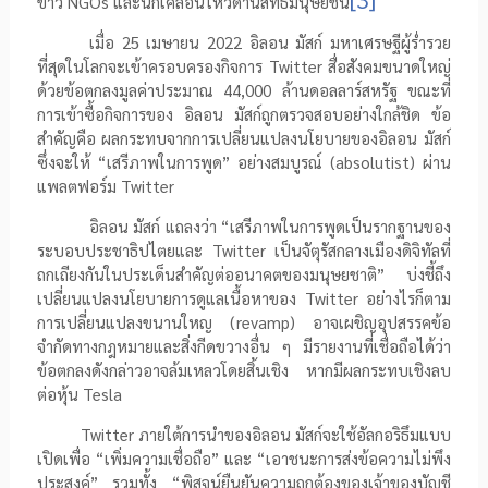
ข่าว
NGOs
และนักเคลื่อนไหวด้านสิทธิมนุษยชน
เมื่อ
25
เมษายน
2022
อิลอน มัสก์ มหาเศรษฐีผู้ร่ำรวย
ที่สุดในโลกจะเข้าครอบครองกิจการ
Twitter
สื่อสังคมขนาดใหญ่
ด้วยข้อตกลงมูลค่าประมาณ
44,000
ล้านดอลลาร์สหรัฐ ขณะที่
การเข้าซื้อกิจการของ อิลอน มัสก์ถูกตรวจสอบอย่างใกล้ชิด ข้อ
สำคัญคือ ผลกระทบจากการเปลี่ยนแปลงนโยบายของอิลอน มัสก์
ซึ่งจะให้ “เสรีภาพในการพูด” อย่างสมบูรณ์ (
absolutist
) ผ่าน
แพลตฟอร์ม
Twitter
อิลอน มัสก์ แถลงว่า “เสรีภาพในการพูดเป็นรากฐานของ
ระบอบประชาธิปไตยและ
Twitter
เป็นจัตุรัสกลางเมืองดิจิทัลที่
ถกเถียงกันในประเด็นสำคัญต่ออนาคตของมนุษยชาติ” บ่งชี้ถึง
เปลี่ยนแปลงนโยบายการดูแลเนื้อหาของ
Twitter
อย่างไรก็ตาม
การเปลี่ยนแปลงขนานใหญ (
revamp
) อาจเผชิญอุปสรรคข้อ
จำกัดทางกฎหมายและสิ่งกีดขวางอื่น ๆ มีรายงานที่เชื่อถือได้ว่า
ข้อตกลงดังกล่าวอาจล้มเหลวโดยสิ้นเชิง หากมีผลกระทบเชิงลบ
ต่อหุ้น
Tesla
Twitter
ภายใต้การนำของอิลอน มัสก์จะใช้อัลกอริธึมแบบ
เปิดเพื่อ “เพิ่มความเชื่อถือ” และ “เอาชนะการส่งข้อความไม่พึง
ประสงค์” รวมทั้ง “พิสูจน์ยืนยันความถูกต้องของเจ้าของบัญชี