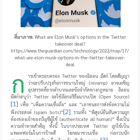
ที่มาภาพ
: What are Elon Musk’s options in the Twitter
takeover deal?
https://www.theguardian.com/technology/2022/may/17/
what-are-elon-musk-options-in-the-twitter-takeover-
deal
ก
ารเข้าครอบครอง
Twitter
ของอิลอน มัสก์ โดยสัญญา
ว่าจะปรับปรุงกิจการขนานใหญ่ (
revamp
) อาจเผชิญ
อุปสรรคที่ยากลำบากและข้อจำกัดทางกฎหมาย อิลอน
มัสก์ระบุว่า
Twitter
จะใช้อัลกอริธึมแบบเปิด (
Open Source
)
[1]
เพื่อ “เพิ่มความเชื่อถือ” และ “เอาชนะการส่งข้อความไม่
[2]
พึงประสงค์ (
spam bots
)”
รวมทั้ง “พิสูจน์ยืนยันความถูก
ต้องของเจ้าของบัญชีผู้ใช้
(authenticate all human)
” ซึ่งเป็น
ความท้าทายสำคัญ ทั้งนี้ ในบางประเทศ
Twitter
ถูกใช้เป็น
แพลตฟอร์มในการป้ายสี โฆษณาชวนเชื่อ ก่อกวนนัก
[3]