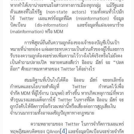
หากทำได้เขาน่าจะชนะใจสาวกทางการเมืองทุกกลุ่ม แม้รัฐและ
ตัวแสดงที่ไม่ใช่รัฐ (
non-state actors
) รวมทั้งคนทั่วไปมัก
ใช้
Twitter
เผยแพร่ข้อมูลที่ผิด (
misinformation)
ข้อมูล
บิดเบือน (
dis-information)
และข้อมูลที่แฝงเจตนาร้าย
(
malinformation)
หรือ
MDM
การพิสูจน์ยืนยันความถูกต้องของเจ้าของบัญชีเป็นเป้า
หมายที่น่ายกย่อง แต่ผลกระทบความเป็นส่วนตัวของผู้ใช้และการ
รับรองความถูกต้องจะช่วยเพิ่มความไว้วางใจได้จริงหรือไม่ยังคง
เป็นคำถามปลายเปิด หลายคนสงสัยว่า อิลอน มัสก์ จะ “ปลด
ล็อก” ศักยภาพมหาศาลของ
Twitter
ได้อย่างไร
สมมติฐานที่เป็นไปได้คือ อิลอน มัสก์ จะยกเลิกข้อ
กำหนดและนโยบายสำคัญที่
Twitter
กำหนดไว้เพื่อ
จำกัด
MDM
ที่ผู้ใช้งาน (มนุษย์) สร้างขึ้น หากเกิดเหตุการณ์ที่พวก
หัวรุนแรงและเผด็จการใช้
Twitter
ในทางที่ผิด อิลอน มัสก์ จะ
ถูกบังคับให้จัดการข้อกังวลเหล่านี้หรือเสี่ยงต่อการสูญเสียเงิน
จำนวนมากรวมทั้งอาจเผชิญปัญหาทางกฎหมาย
ความพยายามของ
Twitter
ในการจำกัดการเผยแพร่
[4]
ทฤษฎีสมคบคิดของ
QAnon
และข้อมูลบิดเบือนจะช่วยจำกัด