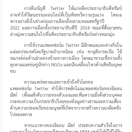
การคืนบัญชี
Twitter
ให้แก่อดีตประธานาธิบดีทรัมป์
อาจทำให้วัฒนธรรมออนไลน์ที่เป็นพิษทวีความรุนแรง โดยเฉ
พา
t
อย่างยิ่งในช่วงก่อนการเลือกตั้งกลางเทอมสหรัฐฯปี
2022
และการเลือกตั้งประธานาธิบดีปี
2024
ขณะที่สื่อมวลชน
ต่างมุ่งความสนใจไปที่อดีตประธานาธิบดีทรัมป์อย่างหมกมุ่น
การใช้งานแพลตฟอร์ม
Twitter
มีลักษณะแตกต่างกันใน
แต่ละประเทศโดยรัฐบาลอำนาจนิยม เช่น ซาอุดีอาระเบีย ใช้
รณรงค์ต่อต้านฝ่ายตรงข้ามทางการเมือง โฆษณาชวนเชื่อรวมทั้ง
คุกคามและข่มขู่นักข่าว
NGOs
และนักเคลื่อนไหวด้านสิทธิมนุษย
ชน
ความแพร่หลายและการเข้าถึงทั่วโลกขอ
แพลตฟอร์ม
Twitter
ทำให้การพลิกโฉมแพลตฟอร์มของอิลอน
มัสก์ เพื่อผลักดันวาระของตัวเองและเพิ่มความมั่งคั่งส่วนบุคคล
กระทบความเป็นประชาธิปไตยของข้อมูลข่าวสารและความเสี่ยง
ด้านความปลอดภัยของมนุษย์ที่เกิดจากวาจาสร้างความเกลียดชัง
ไปตลอดกาล
หากแนวทางของอิลอน มัสก์ ประสบความสำเร็จในการ
บรรเทาเงื่อนงำของทฤษฎีสมคบคิดและ
MDM
จะทำให้ผู้ใช้ได้รับ