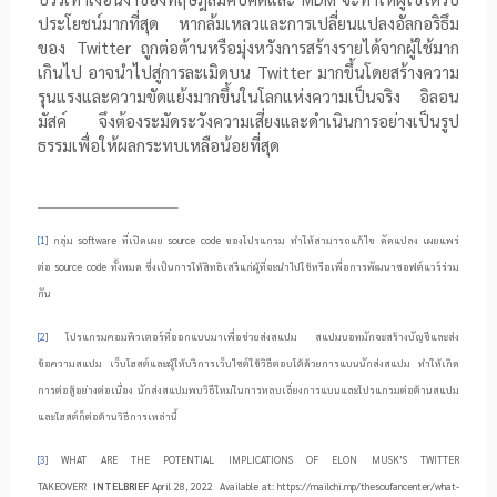
ประโยชน์มากที่สุด หากล้มเหลวและการเปลี่ยนแปลงอัลกอริธึม
ของ
Twitter
ถูกต่อต้านหรือมุ่งหวังการสร้างรายได้จากผู้ใช้มาก
เกินไป อาจนำไปสู่การละเมิดบน
Twitter
มากขึ้นโดยสร้างความ
รุนแรงและความขัดแย้งมากขึ้นในโลกแห่งความเป็นจริง อิลอน
มัสค์ จึงต้องระมัดระวังความเสี่ยงและดำเนินการอย่างเป็นรูป
ธรรมเพื่อให้ผลกระทบเหลือน้อยที่สุด
[1]
กลุ่ม
software
ที่เปิดเผย
source code
ของโปรแกรม ทำให้สามารถแก้ไข ดัดแปลง เผยแพร่
ต่อ
source code
ทั้งหมด ซึ่งเป็นการให้สิทธิเสรีแก่ผู้ที่จะนำไปใช้หรือเพื่อการพัฒนาซอฟต์แวร์ร่วม
กัน
[2]
โปรแกรมคอมพิวเตอร์ที่ออกแบบมาเพื่อช่วยส่งสแปม สแปมบอทมักจะสร้างบัญชีและส่ง
ข้อความสแปม เว็บโฮสต์และผู้ให้บริการเว็บไซต์ใช้วิธีตอบโต้ด้วยการแบนนักส่งสแปม ทำให้เกิด
การต่อสู้อย่างต่อเนื่อง นักส่งสแปมพบวิธีใหม่ในการหลบเลี่ยงการแบนและโปรแกรมต่อต้านสแปม
และโฮสต์ก็ต่อต้านวิธีการเหล่านี้
[3]
WHAT ARE THE POTENTIAL IMPLICATIONS OF ELON MUSK’S TWITTER
TAKEOVER?
INTELBRIEF
April 28, 2022
Available at: https://mailchi.mp/thesoufancenter/what-