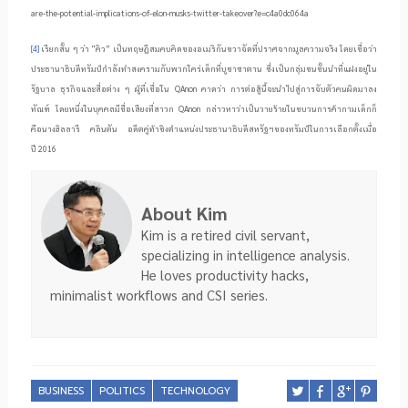
are-the-potential-implications-of-elon-musks-twitter-takeover?e=c4a0dc064a
[4]
เรียกสั้น ๆ ว่า “คิว” เป็นทฤษฎีสมคบคิดของอเมริกันขวาจัดที่ปราศจากมูลความจริง โดยเชื่อว่า
ประธานาธิบดีทรัมป์กำลังทำสงครามกับพวกใคร่เด็กที่บูชาซาตาน ซึ่งเป็นกลุ่มชนชั้นนำที่แฝงอยู่ใน
รัฐบาล ธุรกิจและสื่อต่าง ๆ ผู้ที่เชื่อใน
QAnon
คาดว่า การต่อสู้นี้จะนำไปสู่การจับตัวคนผิดมาลง
ทัณฑ์ โดยหนึ่งในบุคคลมีชื่อเสียงที่สาวก
QAnon
กล่าวหาว่าเป็นวายร้ายในขบวนการค้ากามเด็กก็
คือนางฮิลลารี คลินตัน อดีตคู่ท้าชิงตำแหน่งประธานาธิบดีสหรัฐฯของทรัมป์ในการเลือกตั้งเมื่อ
ปี
2016
About Kim
Kim is a retired civil servant,
specializing in intelligence analysis.
He loves productivity hacks,
minimalist workflows and CSI series.
BUSINESS
POLITICS
TECHNOLOGY