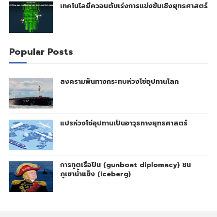
เทคโนโลยีควอนตัมเร่งการแข่งขันเชิงยุทธศาสตร์
Popular Posts
สงครามพันทางกระทบห่วงโซ่อุปทานโลก
แปรห่วงโซ่อุปทานเป็นอาวุธทางยุทธศาสตร์
การทูตเรือปืน (gunboat diplomacy) ชน
ภูเขาน้ำแข็ง (iceberg)