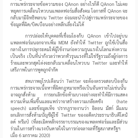
การแพร่กระจายข้อความของ
QAnon
อย่างไรก็ดี
QAnon
ไม่เคย
หยุดการเคลื่อนไหวบนแพลตฟอร์มสื่อสังคม โอกาสที่
QAnon
จะ
กลับมามีอิทธิพลบน
Twitter
ย่อมจะนำไปสู่การแพร่กระจายของ
ข้อมูลที่ผิด/บิดเบือนอย่างหลีกเลี่ยงไม่ได้
การปล่อยให้บุคคลที่เชื่อมโยงกับ
QAnon
เข้าไปอยู่บน
แพลตฟอร์มนอกจากเพิ่ม
MDM
ยังทำให้
Twitter
ถูกใช้เป็นสื่อ
กลางในการปลุกระดมให้ผู้ใช้งานก่อความรุนแรงในโลกแห่งความ
เป็นจริง เป็นที่น่ากังวลว่าพวกหัวรุนแรงที่ไม่ใช่รัฐรวมถึงผู้ก่อการ
ร้ายและพวกสุดโต่งจะกลับมาเคลื่อนไหวบน
Twitter
และทำให้
เสรีภาพในการพูดถูกจำกัด
สหภาพยุโรปเตือนว่า
Twitter
จะต้องตรวจสอบป้องกัน
การแพร่กระจายเนื้อหาที่ผิดกฎหมายหรือเป็นอันตรายไม่เช่นนั้น
อาจถูกสั่งห้าม การยกเลิกข้อห้ามบางอย่างจะทำให้มีการแสดง
ความเห็นเพิ่มขึ้นและแพร่วาจาสร้างความเกลียดชัง (
hate
speech
) และข้อมูลเท็จ ปรากฎรายงานว่า อิลอน มัสก์ มีแผน
ยกเลิกการสั่งห้ามบัญชีผู้ใช้
Twitter
ของอดีตประธานาธิบดีโดนั
ลด์ ทรัมป์ (ที่ละเมิดหลักจรรยาบรรณของแพลตฟอร์มและมีส่วน
ร่วมในการสร้างแรงบันดาลใจในการก่อจลาจลที่รัฐสภาสหรัฐฯ
เมื่อ
6
มกราคม
2020
)